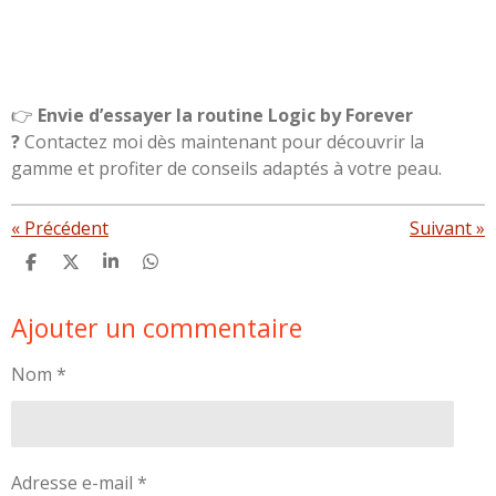
👉
Envie d’essayer la routine Logic by Forever
?
Contactez moi dès maintenant pour découvrir la
gamme et profiter de conseils adaptés à votre peau.
«
Précédent
Suivant
»
P
P
P
P
a
a
a
a
r
r
r
r
Ajouter un commentaire
t
t
t
t
a
a
a
a
g
g
g
g
Nom *
e
e
e
e
r
r
r
r
Adresse e-mail *