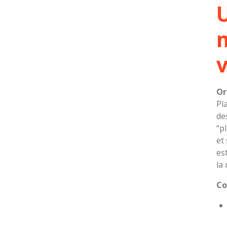
m
Or
Pl
de
“p
et
es
la
Co