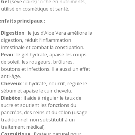
Gel
(sève claire) : riche en nutriments,
utilisé en cosmétique et santé.
enfaits principaux :
Digestion
: le jus d’Aloe Vera améliore la
digestion, réduit l’inflammation
intestinale et combat la constipation.
Peau
: le gel hydrate, apaise les coups
de soleil, les rougeurs, brûlures,
boutons et infections. Il a aussi un effet
anti-âge.
Cheveux
: il hydrate, nourrit, régule le
sébum et apaise le cuir chevelu.
Diabète
: il aide à réguler le taux de
sucre et soutient les fonctions du
pancréas, des reins et du côlon (usage
traditionnel, non substitutif à un
traitement médical).
Cosmétique
: fixateur naturel pour